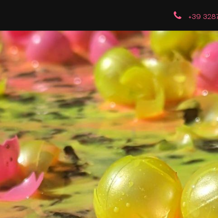
Q
L'associazione
Prenota
Contatti
+39 328